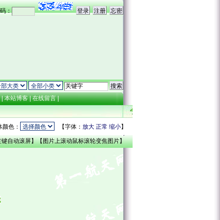
码：
点
|
本站博客
|
在线留言
|
体颜色：
【字体：
放大
正常
缩小
】
左键自动滚屏】【图片上滚动鼠标滚轮变焦图片】