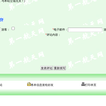
，与本站立场无关！)
游客：
*
电子邮件：
游
*
评论内容：
论
将本信息发给好友
打印本页