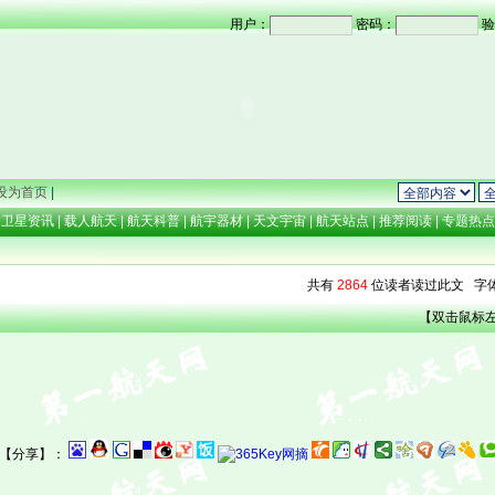
用户：
密码：
验
设为首页
|
卫星资讯
|
载人航天
|
航天科普
|
航宇器材
|
天文宇宙
|
航天站点
|
推荐阅读
|
专题热
共有
2864
位读者读过此文 字
【双击鼠标
【分享】：