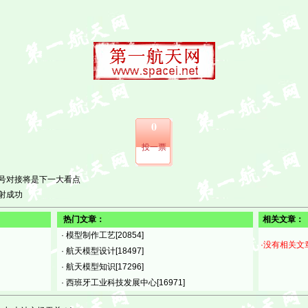
0
投一票
号对接将是下一大看点
射成功
热门文章：
相关文章：
·
模型制作工艺
[20854]
·没有相关文
·
航天模型设计
[18497]
·
航天模型知识
[17296]
·
西班牙工业科技发展中心
[16971]