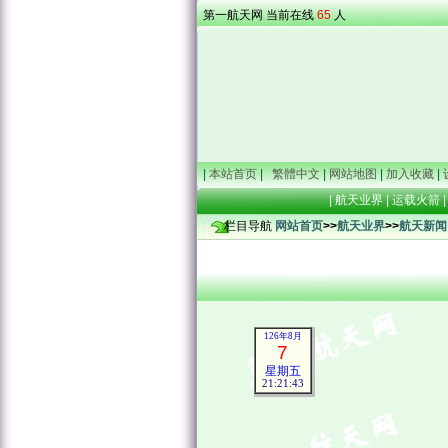
第一航天网 当前在线
65
人
|
本站首页
|
繁體中文
|
网站地图
|
加入收藏
|
|
航天业界
|
运载火箭
|
栏目导航
网站首页
>>
航天业界
>>
航天新闻
126年8月
7
星期五
21:21:43