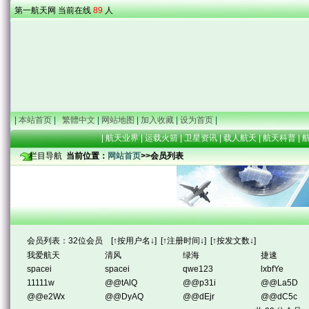
第一航天网 当前在线
89
人
|
本站首页
|
繁體中文
|
网站地图
|
加入收藏
|
设为首页
|
|
航天业界
|
运载火箭
|
卫星资讯
|
载人航天
|
航天科普
|
栏目导航
当前位置：
网站首页
>>会员列表
会员列表：32位会员
[↑
按用户名
↓]
[↑
注册时间
↓]
[↑
按发文数
↓]
我爱航天
清风
绿海
捷速
spacei
spacei
qwe123
lxbfYe
11111w
@@tAlQ
@@p31i
@@La5D
@@e2Wx
@@DyAQ
@@dEjr
@@dC5c