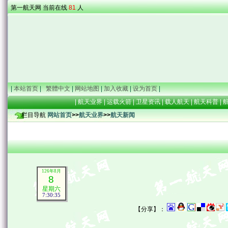
第一航天网 当前在线
81
人
|
本站首页
|
繁體中文
|
网站地图
|
加入收藏
|
设为首页
|
|
航天业界
|
运载火箭
|
卫星资讯
|
载人航天
|
航天科普
|
栏目导航
网站首页
>>
航天业界
>>
航天新闻
126年8月
8
星期六
7:30:35
【分享】：