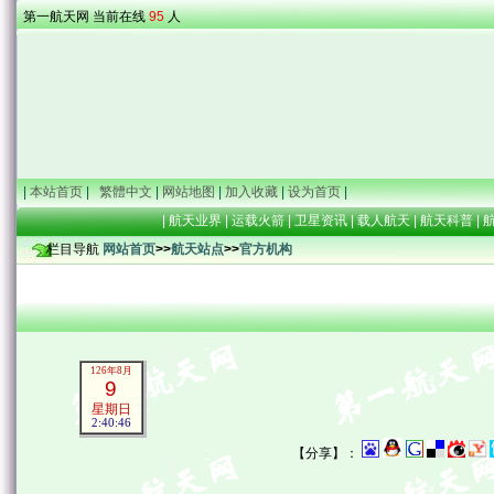
第一航天网 当前在线
95
人
|
本站首页
|
繁體中文
|
网站地图
|
加入收藏
|
设为首页
|
|
航天业界
|
运载火箭
|
卫星资讯
|
载人航天
|
航天科普
|
栏目导航
网站首页
>>
航天站点
>>
官方机构
126年8月
9
星期日
2:40:46
【分享】：